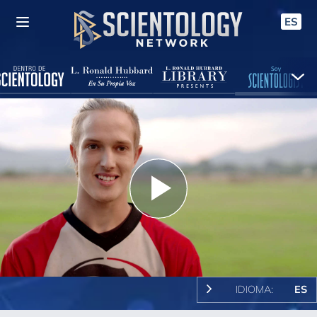
ES
Play
Video
IDIOMA:
ES