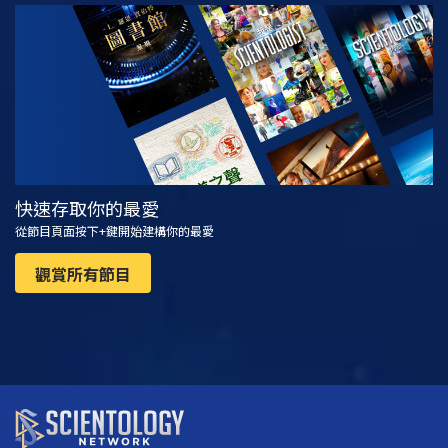
觀看
探索系列節目
快速存取你的最愛
從節目頁面按下+鍵開始建構你的最愛
觀賞所有節目