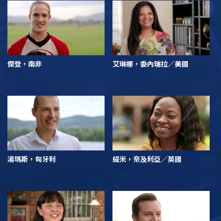
傑登，南非
艾琳娜，委內瑞拉／美國
湯瑪斯，匈牙利
緹米，奈及利亞／英國