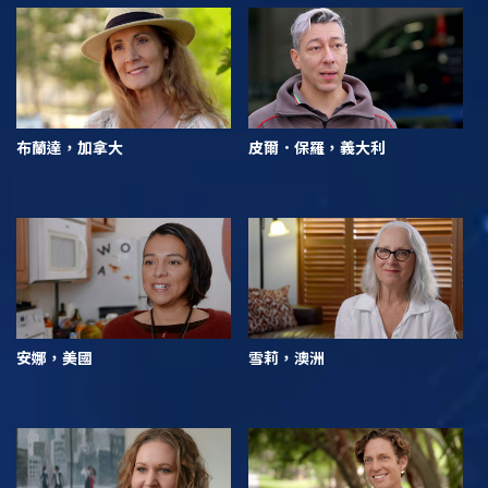
布蘭達，加拿大
皮爾．保羅，義大利
安娜，美國
雪莉，澳洲