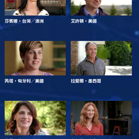
莎賓娜，台灣／澳洲
艾許頓，美國
芮塔，匈牙利／美國
拉斐爾，墨西哥