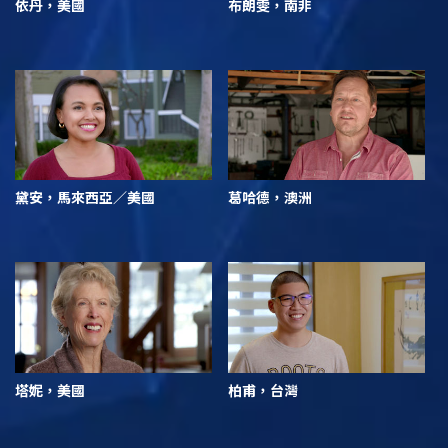
依丹，美國
布朗雯，南非
黛安，馬來西亞／美國
葛哈德，澳洲
塔妮，美國
柏甫，台灣