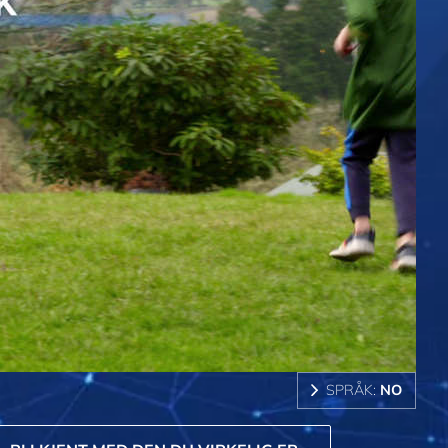
SPRÅK:
NO