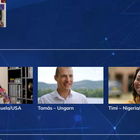
zuela/USA
Tamás – Ungarn
Timi – Nigeri