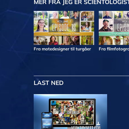
MER
FRA JEG ER SCIENTOLOGIS
Fra motedesigner til turgåer
Fra filmfotogra
LAST NED