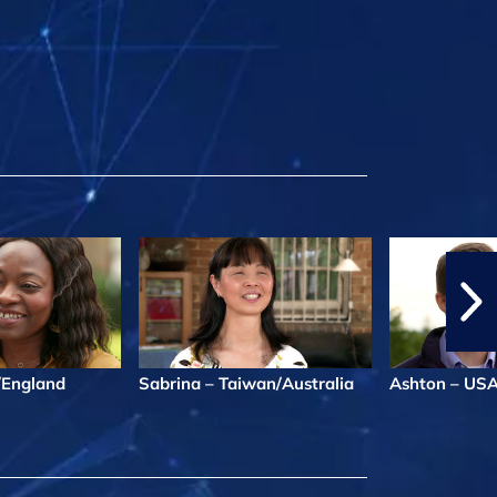
a/England
Sabrina – Taiwan/Australia
Ashton – US