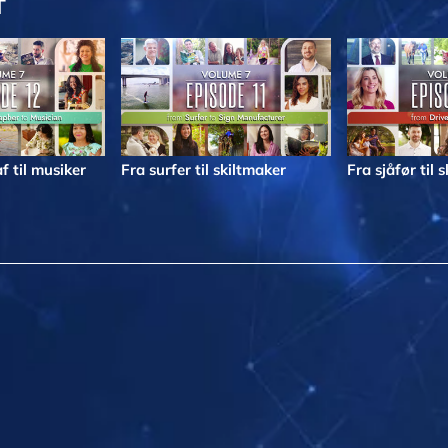
T
f til musiker
Fra surfer til skiltmaker
Fra sjåfør til 