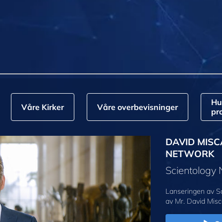
Hu
Våre Kirker
Våre overbevisninger
pr
DAVID MISC
NETWORK
Scientology
Lanseringen av S
av Mr. David Misc