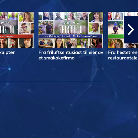
skulptør
Fra friluftsentusiast til eier av
Fra hestetrene
et småkakefirma
restauranteie