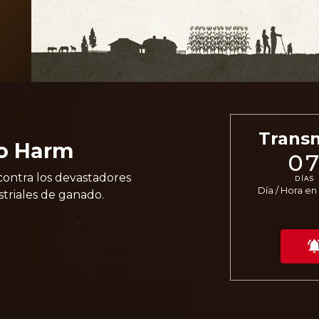
Trans
to Harm
0
ntra los devastadores
DÍAS
Día / Hora e
striales de ganado.