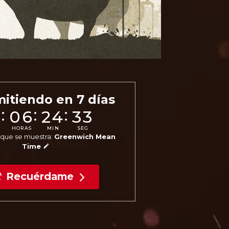
mitiendo en
7
días
:
:
:
7
06
24
31
HORAS
MIN
SEG
n que se muestra:
Greenwich Mean
Time
Recuérdame