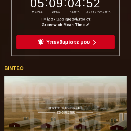
:
:
:
05
09
04
51
ΜΕΡΕΣ
ΩΡΕΣ
ΛΕΠΤΑ
ΔΕΥΤΕΡΟΛΕΠΤΑ
Η Μέρα / Ώρα εμφανίζεται σε:
Greenwich Mean Time
Υπενθυμίστε μου
ΒΙΝΤΕΟ