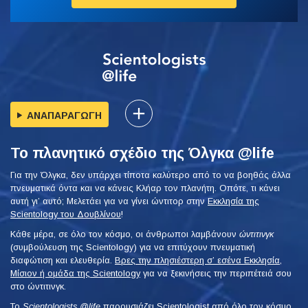
ΑΝΑΠΑΡΑΓΩΓΗ
Το πλανητικό σχέδιο της Όλγκα @life
Για την Όλγκα, δεν υπάρχει τίποτα καλύτερο από το να βοηθάς άλλα
πνευματικά όντα και να κάνεις Κλήαρ τον πλανήτη. Οπότε, τι κάνει
αυτή γι’ αυτό; Μελετάει για να γίνει ώντιτορ στην
Εκκλησία της
Scientology του Δουβλίνου
!
Κάθε μέρα, σε όλο τον κόσμο, οι άνθρωποι λαμβάνουν
ώντιτινγκ
(συμβούλευση της Scientology) για να επιτύχουν πνευματική
διαφώτιση και ελευθερία.
Βρες την πλησιέστερη σ’ εσένα Εκκλησία,
Μίσιον ή ομάδα της Scientology
για να ξεκινήσεις την περιπέτειά σου
στο ώντιτινγκ.
Το
Scientologists @life
παρουσιάζει Scientologist από όλο τον κόσμο