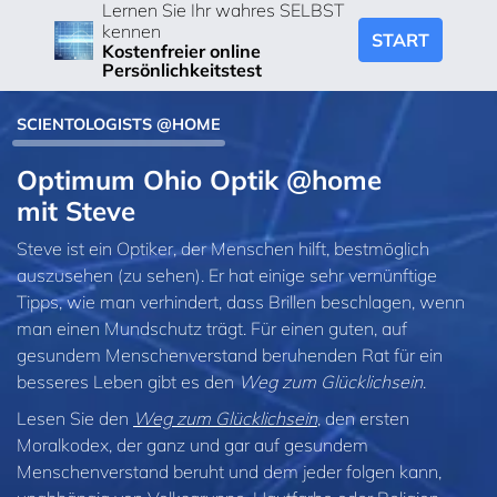
Lernen Sie Ihr wahres SELBST
kennen
START
Kostenfreier online
Persönlichkeitstest
SCIENTOLOGISTS @HOME
Optimum Ohio Optik @home
mit Steve
Steve ist ein Optiker, der Menschen hilft, bestmöglich
auszusehen (zu sehen). Er hat einige sehr vernünftige
Tipps, wie man verhindert, dass Brillen beschlagen, wenn
man einen Mundschutz trägt. Für einen guten, auf
gesundem Menschenverstand beruhenden Rat für ein
besseres Leben gibt es den
Weg zum Glücklichsein
.
Lesen Sie den
Weg zum Glücklichsein
, den ersten
Moralkodex, der ganz und gar auf gesundem
Menschenverstand beruht und dem jeder folgen kann,