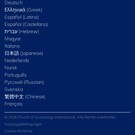
Deutsch
Ελληνικά (Greek)
Español (Latino)
Español (Castellano)
Magyar
Italiano
日本語 (Japanese)
Nederlands
Norsk
Português
Русский (Russian)
Svenska
繁體中文 (Chinese)
Français
© 2026 Church of Scientology International. Alle Rechte vorbehalten.
Nutzungsbedingungen
Cookie-Richtlinie