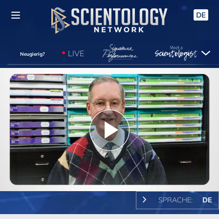
DE
LIVE
Neugierig?
Play
Video
SPRACHE:
DE