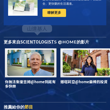
全、更快樂的生活邁進。
瞭解更多
SCIENTOLOGIST
更多來自
S @HOME的影片
你無法衡量吉姆@home到底有
娜塔莉亞@home最棒的投資
多快樂
節目
推薦給你的