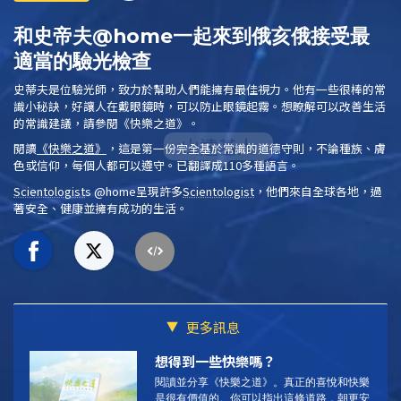
和史帝夫@home一起來到俄亥俄接受最
適當的驗光檢查
史蒂夫是位驗光師，致力於幫助人們能擁有最佳視力。他有一些很棒的常
識小秘訣，好讓人在戴眼鏡時，可以防止眼鏡起霧。想瞭解可以改善生活
的常識建議，請參閱
《快樂之道》
。
閱讀
《快樂之道》
，這是第一份完全基於常識的道德守則，不論種族、膚
色或信仰，每個人都可以遵守。已翻譯成110多種語言。
Scientologist
s @home
呈現許多
Scientologist
，他們來自全球各地，過
著安全、健康並擁有成功的生活。
更多訊息
想得到一些快樂嗎？
閱讀並分享《快樂之道》。
真正的喜悅和快樂
是很有價值的。你可以指出這條道路，朝更安