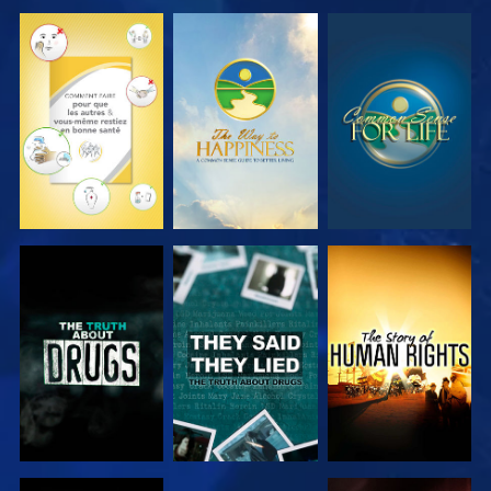
REGARDER
REGARDER
REGARDER
REGARDER
REGARDER
REGARDER