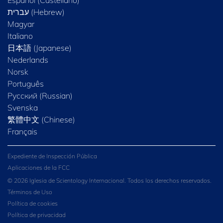
Español (Castellano)
Magyar
Italiano
日本語 (Japanese)
Nederlands
Norsk
Português
Русский (Russian)
Svenska
繁體中文 (Chinese)
Français
Expediente de Inspección Pública
Aplicaciones de la FCC
© 2026 Iglesia de Scientology Internacional. Todos los derechos reservados.
Términos de Uso
Política de cookies
Política de privacidad