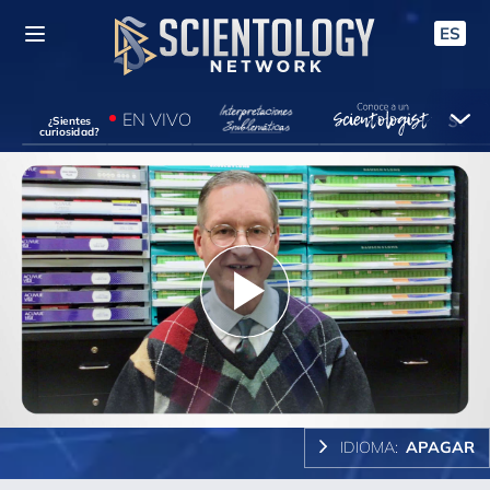
ES
EN VIVO
¿Sientes
curiosidad?
Play
Video
IDIOMA:
APAGAR