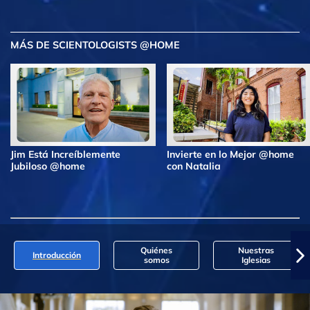
MÁS DE SCIENTOLOGISTS @HOME
Jim Está Increíblemente
Invierte en lo Mejor @home
Jubiloso @home
con Natalia
Quiénes
Nuestras
Introducción
somos
Iglesias