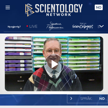
NO
LIVE
Nysgjerrig?
Play
Video
SPRÅK:
NO