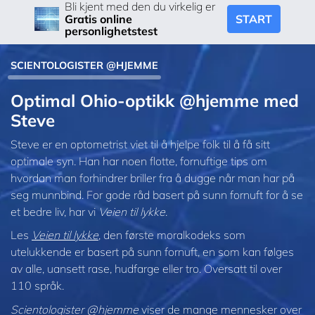
Bli kjent med den du virkelig er
START
Gratis online
personlighetstest
SCIENTOLOGISTER @HJEMME
Optimal Ohio-optikk @hjemme med
Steve
Steve er en optometrist viet til å hjelpe folk til å få sitt
optimale syn. Han har noen flotte, fornuftige tips om
hvordan man forhindrer briller fra å dugge når man har på
seg munnbind. For gode råd basert på sunn fornuft for å se
et bedre liv, har vi
Veien til lykke
.
Les
Veien til lykke
, den første moralkodeks som
utelukkende er basert på sunn fornuft, en som kan følges
av alle, uansett rase, hudfarge eller tro. Oversatt til over
110 språk.
Scientologister @hjemme
viser de mange mennesker over