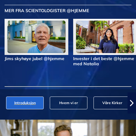
MER FRA SCIENTOLOGISTER @HJEMME
Jims skyhøye jubel @hjemme
Invester i det beste @hjemme
med Natalia
Introduksjon
Hvem vi er
Våre Kirker