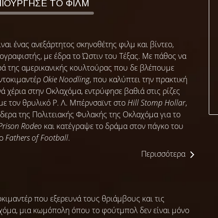
ΜΙΟΥΡΓΗΣΕ ΤΟ ΦΙΛΜ
ναι ένας ανεξάρτητος σκηνοθέτης φιλμ και βίντεο,
γραφιστής, με έδρα το Ώστιν του Τέξας. Με πάθος να
ρά της αμερικανικής κουλτούρας που δε βλέπουμε
 ντοκιμαντέρ
Okie Noodling
, που καλύπτει την πρακτική
ά χέρια στην Οκλαχόμα, εντρύφησε βαθιά στις ρίζες
με τον θρυλικό Ρ. Λ. Μπέρνσαϊντ στο
Hill Stomp Hollar
,
ίδερα της Πολιτειακής Φυλακής της Οκλαχόμα για το
 Prison Rodeo
και κατέγραψε το δράμα στον πάγκο του
το
Fathers of Football
.
Περισσότερα
οκιμαντέρ που εξερευνά τους θριάμβους και τις
χόμα, μια κωμόπολη όπου το φούτμπολ δεν είναι μόνο