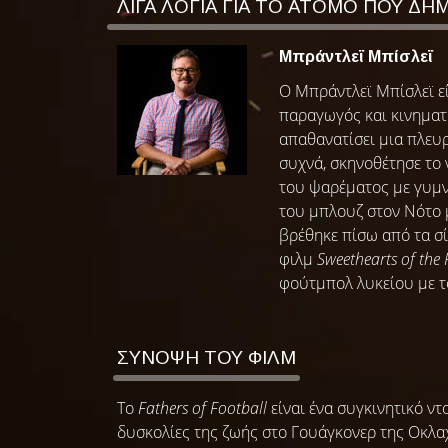
ΛΙΓΑ ΛΟΓΙΑ ΓΙΑ ΤΟ ΑΤΟΜΟ ΠΟΥ ΔΗ
Μπράντλεϊ Μπίσλεϊ
Ο Μπράντλεϊ Μπίσλεϊ εί
παραγωγός και κινηματο
απαθανατίσει μια πλευ
συχνά, σκηνοθέτησε το
του ψαρέματος με γυμν
του μπλουζ στον Νότο 
βρέθηκε πίσω από τα σ
φιλμ
Sweethearts of the
φούτμπολ λυκείου με 
ΣΥΝΟΨΗ ΤΟΥ ΦΙΛΜ
Το
Fathers of Football
είναι ένα συγκινητικό ντ
δυσκολίες της ζωής στο Γουάγκονερ της Οκλα