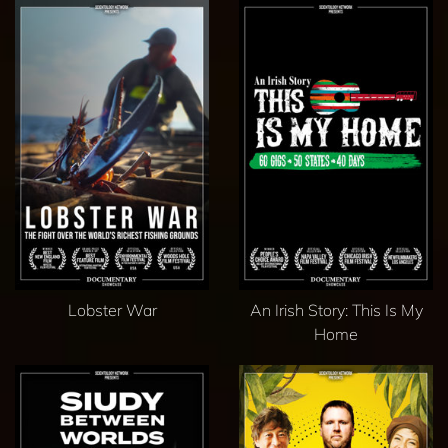
Lobster War
An Irish Story: This Is My
Home