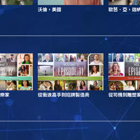
沃倫，美國
歐芭．亞，迦
樂家
從衝浪高手到招牌製造商
從司機到雕塑