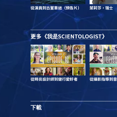
從演員到古董車迷（預告片）
萊莉莎，瑞士
更多
SCIENTOLOGIST
《我是
》
從時尚設計師到健行愛好者
從攝影指導到音
下載