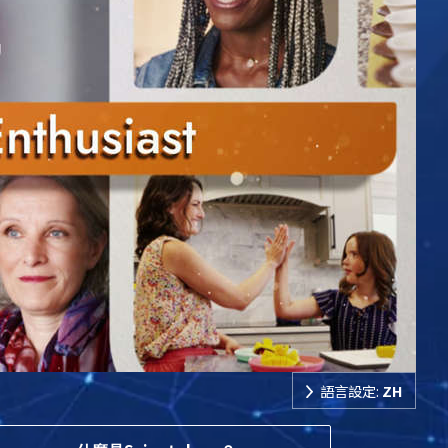
語言設定:
ZH