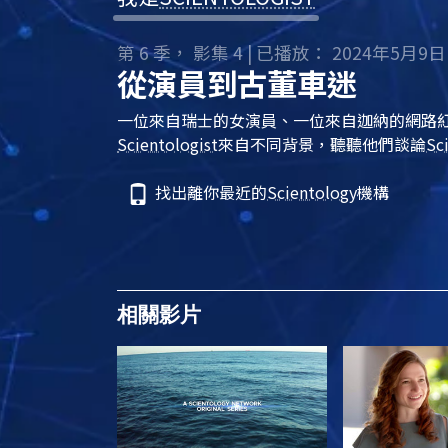
第 6 季， 影集 4 | 已播放： 2024年5月9日
從演員到古董車迷
一位來自瑞士的女演員、一位來自迦納的網路
Scientologist
來自不同背景，聽聽他們談論
Sc
找出離你最近的
Scientology
機構
相關影片