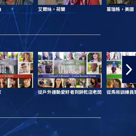
納
艾爾絲，荷蘭
葛瑞格，美國
家
從戶外運動愛好者到餅乾店老闆
從馬術訓練員