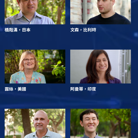
橋階滿，日本
文森，比利時
露絲，美國
阿曼蒂，印度