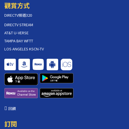
觀賞方式
DIRECTV頻道320
DIRECTV STREAM
AT&T U-VERSE
TAMPA BAY WFTT
LOS ANGELES KSCN-TV
回饋
訂閱