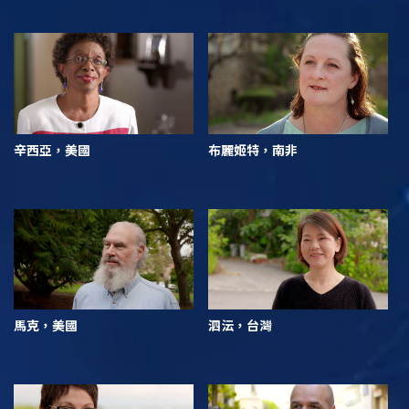
辛西亞，美國
布麗姬特，南非
馬克，美國
泗沄，台灣