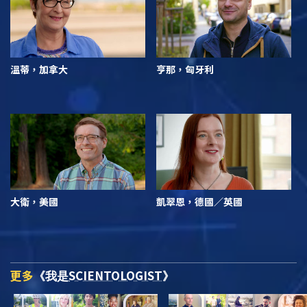
溫蒂，加拿大
亨那，匈牙利
大衛，美國
凱翠恩，德國／英國
更多
SCIENTOLOGIST
《我是
》