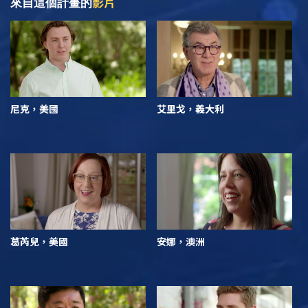
影片
來自這個計畫的
尼克，美國
艾里戈，義大利
葛芮兒，美國
安娜，澳洲