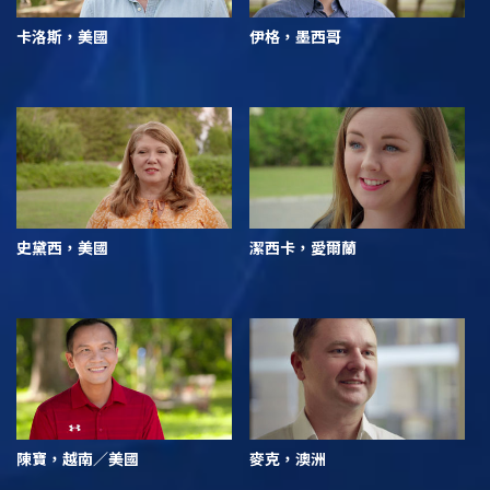
卡洛斯，美國
伊格，墨西哥
史黛西，美國
潔西卡，愛爾蘭
陳寶，越南／美國
麥克，澳洲