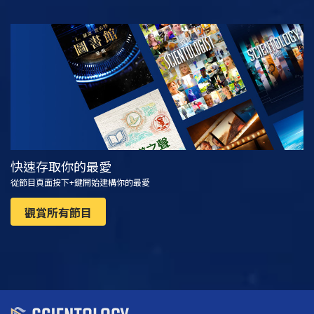
觀看
探索系列節目
快速存取你的最愛
從節目頁面按下+鍵開始建構你的最愛
觀賞所有節目