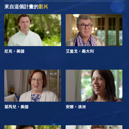
影片
來自這個計畫的
尼克，美國
艾里戈，義大利
葛芮兒，美國
安娜，澳洲