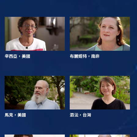
辛西亞，美國
布麗姬特，南非
馬克，美國
泗沄，台灣