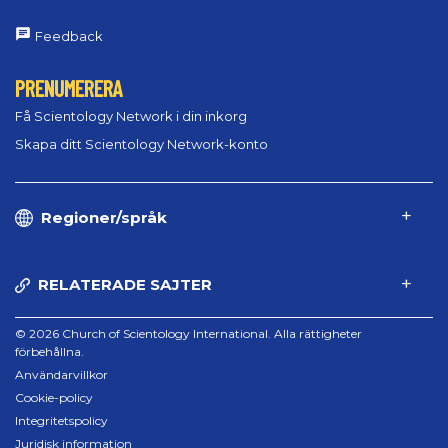
Feedback
PRENUMERERA
Få Scientology Network i din inkorg
Skapa ditt Scientology Network-konto
Regioner/språk
RELATERADE SAJTER
© 2026 Church of Scientology International. Alla rättigheter
förbehållna.
Användarvillkor
Cookie-policy
Integritetspolicy
Juridisk information