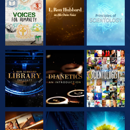
UTFORSKA
UTFORSKA
UTFORSKA
SERIEN
SERIEN
SERIEN
UTFORSKA
UTFORSKA
TITTA
SERIEN
SERIEN
UTFORSKA
TITTA
UTFORSKA