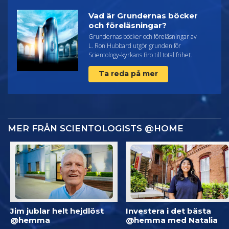
Vad är Grundernas böcker
och föreläsningar?
Grundernas böcker och föreläsningar av
L. Ron Hubbard utgör grunden för
Scientology-kyrkans Bro till total frihet.
Ta reda på mer
MER FRÅN SCIENTOLOGISTS @HOME
Jim jublar helt hejdlöst
Investera i det bästa
@hemma
@hemma med Natalia