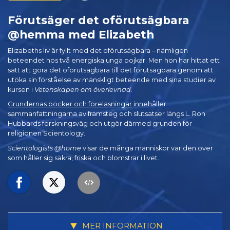
Förutsäger det oförutsägbara
@hemma med Elizabeth
Elizabeths liv är fyllt med det oförutsägbara – nämligen
beteendet hos två energiska unga pojkar. Men hon har hittat ett
sätt att göra det oförutsägbara till det förutsägbara genom att
utöka sin förståelse av mänskligt beteende med sina studier av
kursen i
Vetenskapen om överlevnad
.
Grundernas böcker och föreläsningar
innehåller
sammanfattningarna av framsteg och slutsatser längs L. Ron
Hubbards forskningsväg och utgör därmed grunden för
religionen Scientology.
Scientologists @home
visar de många människor världen över
som håller sig säkra, friska och blomstrar i livet.
MER INFORMATION