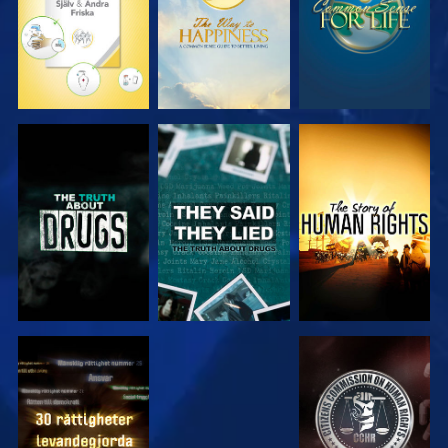
TITTA
TITTA
TITTA
TITTA
TITTA
TITTA