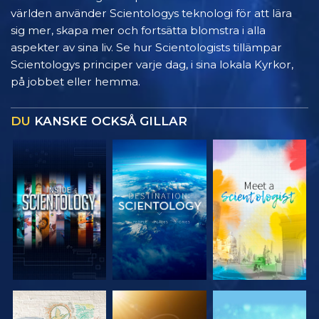
världen använder Scientologys teknologi för att lära
sig mer, skapa mer och fortsätta blomstra i alla
aspekter av sina liv. Se hur Scientologists tillämpar
Scientologys principer varje dag, i sina lokala Kyrkor,
på jobbet eller hemma.
DU
KANSKE OCKSÅ GILLAR