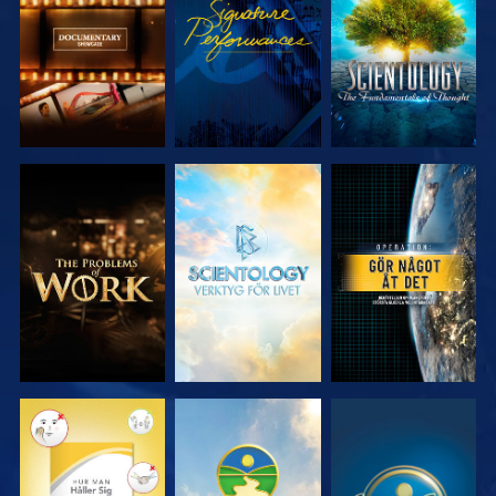
SERIEN
SERIEN
UTFORSKA
UTFORSKA
TITTA
SERIEN
SERIEN
TITTA
TITTA
TITTA