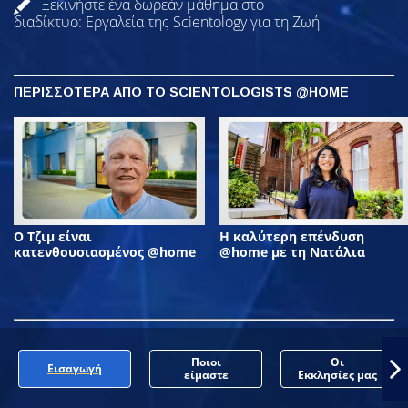
Ξεκινήστε ένα δωρεάν μάθημα στο
διαδίκτυο: Εργαλεία της Scientology για τη Ζωή
ΠΕΡΙΣΣΟΤΕΡΑ ΑΠΟ ΤΟ SCIENTOLOGISTS @HOME
Ο Τζιμ είναι
Η καλύτερη επένδυση
κατενθουσιασμένος @home
@home με τη Νατάλια
Ποιοι
Οι
Εισαγωγή
είμαστε
Εκκλησίες μας