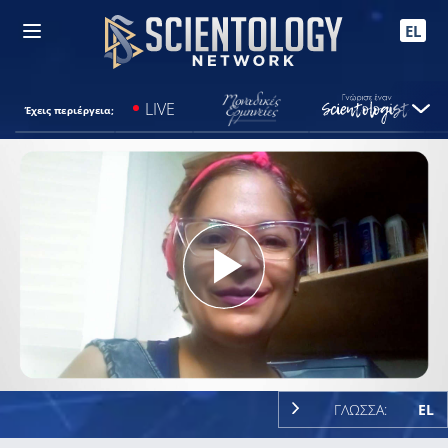
EL
LIVE
Έχεις περιέργεια;
Play
Video
ΓΛΩΣΣΑ:
EL