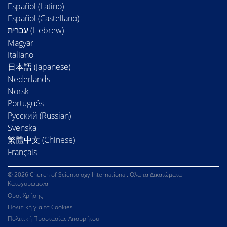
Español (Latino)
Español (Castellano)
Magyar
Italiano
日本語 (Japanese)
Nederlands
Norsk
Português
Русский (Russian)
Svenska
繁體中文 (Chinese)
Français
© 2026 Church of Scientology International. Όλα τα Δικαιώματα
Κατοχυρωμένα.
Όροι Χρήσης
Πολιτική για τα Cookies
Πολιτική Προστασίας Απορρήτου