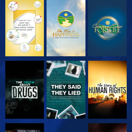
REGARDER
REGARDER
REGARDER
REGARDER
REGARDER
REGARDER