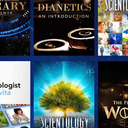
LE SERIE
GUARDA
ESPLORA 