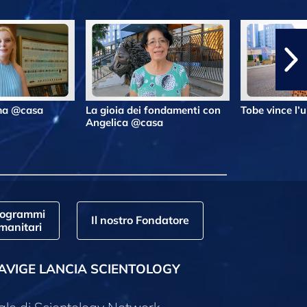
lma @casa
La gioia dei fondamenti con
Tobe vince l’
Angelica @casa
rogrammi
Il nostro Fondatore
manitari
AVIGE LANCIA SCIENTOLOGY