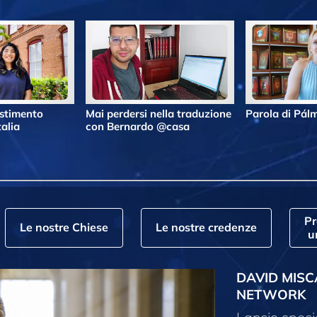
estimento
Mai perdersi nella traduzione
Parola di Pá
alia
con Bernardo @casa
P
Le nostre Chiese
Le nostre credenze
u
DAVID MISC
NETWORK