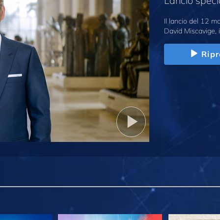
Lancio speci
Il lancio del 12 
David Miscavige, i
Ripr