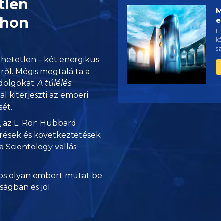
tlen
M
thon
e
L
ké
sz
zhetetlen – két energikus
ről. Mégis megtalálta a
 dolgokat:
A túlélés
l kiterjeszti az emberi
ét.
k
az L. Ron Hubbard
örések és következtetések
a Scientology vallás
s olyan embert mutat be
nságban és jól