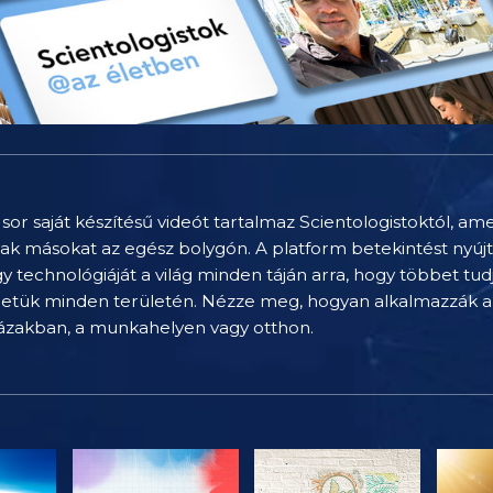
sor saját készítésű videót tartalmaz Scientologistoktól, am
nak másokat az egész bolygón. A platform betekintést nyúj
technológiáját a világ minden táján arra, hogy többet tu
letük minden területén. Nézze meg, hogyan alkalmazzák a 
házakban, a munkahelyen vagy otthon.