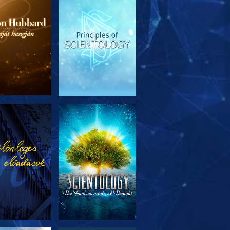
SOROZAT
MŰSORNÉZÉS
RÉSZEI