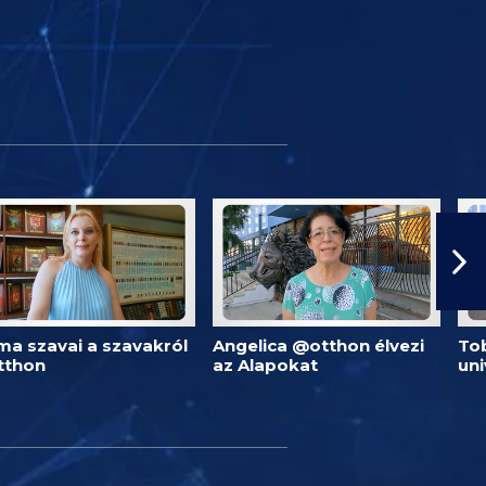
ma szavai a szavakról
Angelica @otthon élvezi
Tob
tthon
az Alapokat
un