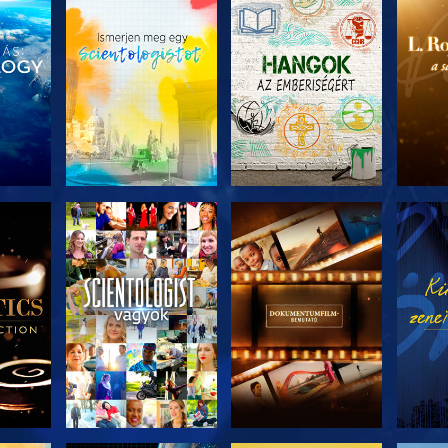
ZAT
A SOROZAT
A SOROZAT
A 
I
RÉSZEI
RÉSZEI