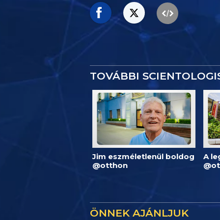
TOVÁBBI SCIENTOLOG
Jim eszméletlenül boldog
A l
@otthon
@ot
ÖNNEK AJÁNLJUK