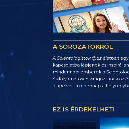
A SOROZATOKRÓL
A Scientologistok @az életben
egy 
kapcsolatba lépjenek és inspirálja
mindennapi emberek a Scientology 
és folyamatosan virágozzanak az é
alapelveit mindennap a helyi egy
EZ IS ÉRDEKELHETI