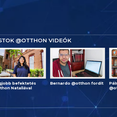
ISTOK @OTTHON VIDEÓK
egjobb befektetés
Bernardo @otthon fordít
Pál
thon Nataliával
@o