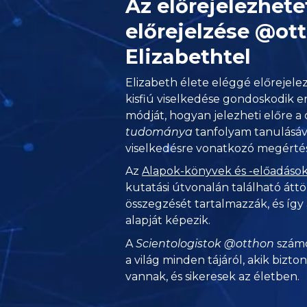
Az előrejelezhete
előrejelzése @ot
Elizabethtel
Elizabeth élete eléggé előrejele
kisfiú viselkedése gondoskodik er
módját, hogyan jelezheti előre a
tudománya
tanfolyam tanulásáva
viselkedésre vonatkozó megértés
Az
Alapok-könyvek és -előadáso
kutatási útvonalán található átt
összegzését tartalmazzák, és így 
alapját képezik.
A
Scientologistok @otthon
számo
a világ minden tájáról, akik bizto
vannak, és sikeresek az életben.