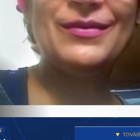
N
TOVÁB