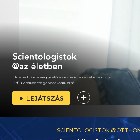
Elizabeth élete eléggé előrejelezhetetlen – két energikus
kisfiú viselkedése gondoskodik erről.
LEJÁTSZÁS
SCIENTOLOGISTOK @OTTHO