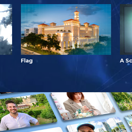
Flag
A Sc