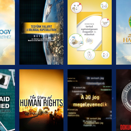
ZÉS
A SOROZAT
A SOROZAT
A 
RÉSZEI
RÉSZEI
ZÉS
MŰSORNÉZÉS
MŰSORNÉZÉS
MŰ