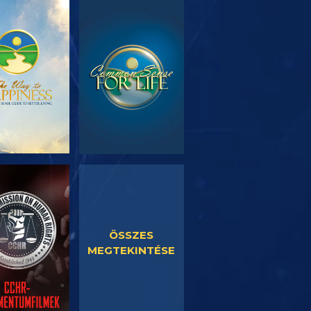
SOROZAT
MŰSORNÉZÉS
RÉSZEI
SORNÉZÉS
MŰSORNÉZÉS
ÖSSZES
MEGTEKINTÉSE