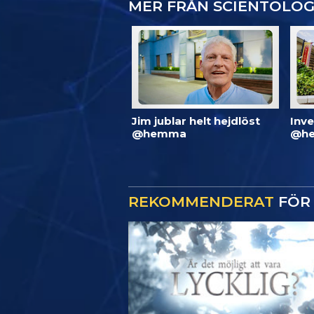
MER FRÅN SCIENTOLO
Jim jublar helt hejdlöst
Inve
@hemma
@he
REKOMMENDERAT
FÖR 