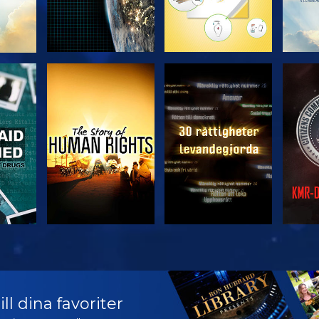
TITTA
TITTA
TITTA
TITTA
U
ll dina favoriter