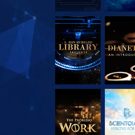
UTFORSKA
UTFORS
SERIEN
SERIE
UTFORSKA
TITTA
SERIEN