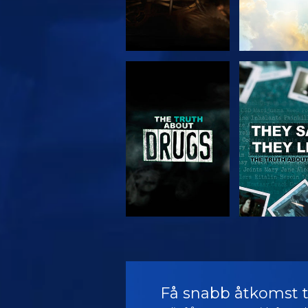
TITTA
TITTA
TITTA
TITTA
Få snabb åtkomst ti