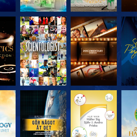
KA
UTFORSKA
UTFORSKA
U
N
SERIEN
SERIEN
UTFORSKA
UTFORSKA
U
SERIEN
SERIEN