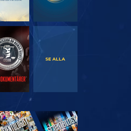
TITTA
TITTA
SE ALLA
TFORSKA
SERIEN