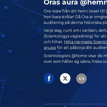
Oras aura @hem
Ora reste från sitt hem i Israel till
hon bara strålar! Då Ora är omgi
auditering på denna historiska pl
Varje dag, runt om i världen, del
(Scientologys vägledning) för at
och frihet.
Hitta närmaste Sciento
grupp
för att påbörja ditt audite
Scientologists @home
visar de 
över som håller sig säkra, friska oc