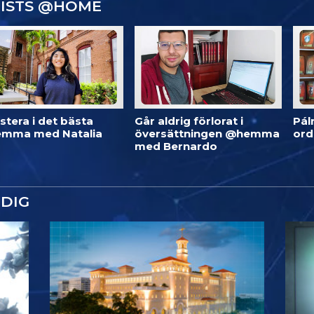
GISTS @HOME
stera i det bästa
Går aldrig förlorat i
Pál
mma med Natalia
översättningen @hemma
or
med Bernardo
DIG