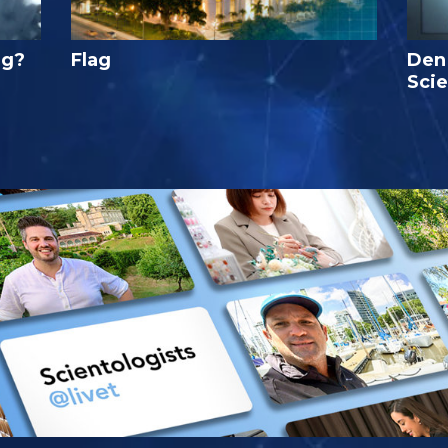
ig?
Flag
Den
Sci