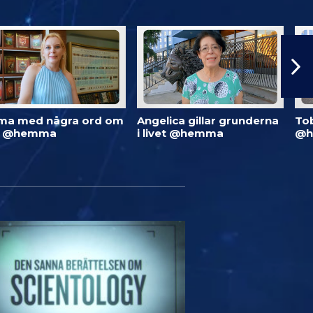
ma med några ord om
Angelica gillar grunderna
To
d @hemma
i livet @hemma
@h