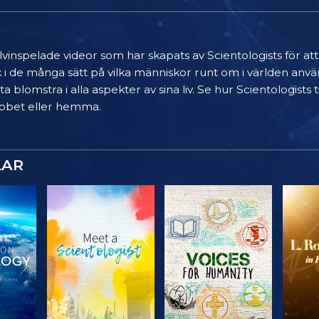
älvinspelade videor som har skapats av Scientologists för at
k i de många sätt på vilka människor runt om i världen anvä
a blomstra i alla aspekter av sina liv. Se hur Scientologists
 jobbet eller hemma.
LAR