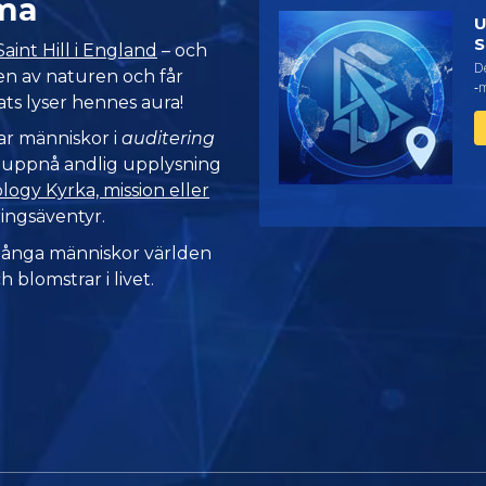
ma
U
S
Saint Hill i England
– och
De
ven av naturen och får
‑m
ats lyser hennes aura!
tar människor i
auditering
t uppnå andlig upplysning
logy Kyrka, mission eller
ringsäventyr.
många människor världen
h blomstrar i livet.