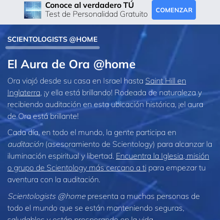
Conoce al verdadero TÚ
COMENZAR
Test de Personalidad Gratuito
SCIENTOLOGISTS @HOME
El Aura de Ora @home
Ora viajó desde su casa en Israel hasta
Saint Hill en
Inglaterra
, ¡y ella está brillando! Rodeada de naturaleza y
recibiendo auditación en esta ubicación histórica, ¡el aura
de Ora está brillante!
Cada día, en todo el mundo, la gente participa en
auditación
(asesoramiento de Scientology) para alcanzar la
iluminación espiritual y libertad.
Encuentra la Iglesia, misión
o grupo de Scientology más cercano a ti
para empezar tu
aventura con la auditación.
Scientologists @home
presenta a muchas personas de
todo el mundo que se están manteniendo seguras,
saludables y están prosperando en la vida.