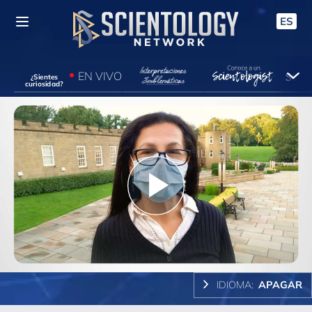
ES
EN VIVO
¿Sientes
curiosidad?
Play
Video
IDIOMA:
APAGAR