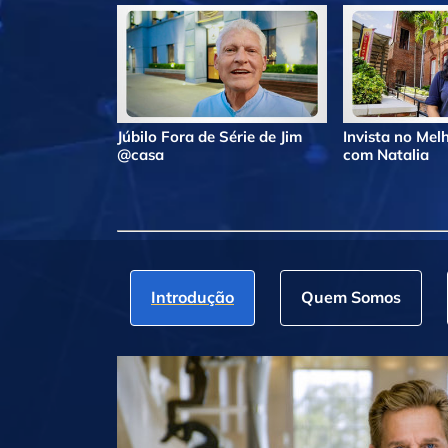
Júbilo Fora de Série de Jim
Invista no Me
@casa
com Natalia
Introdução
Quem Somos