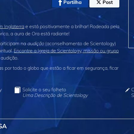
Partilha
Post
em Inglaterra
e está positivamente a brilhar! Rodeada pela
ico, a aura de Ora está radiante!
participam na
audição
(aconselhamento de Scientology)
ritual.
Encontre a Igreja de Scientology, missão ou grupo
 audição.
 por todo o globo que estão a ficar em segurança, ficar
y
Solicite o seu folheto
C
Uma Descrição de Scientology
S
SA