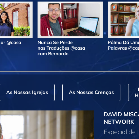
lhor @casa
Nunca Se Perde
Pálma Dá Uma
nas Traduções @casa
Palavras @ca
com Bernardo
As Nossas Igrejas
As Nossas Crenças
H
DAVID MISC
NETWORK
Especial de