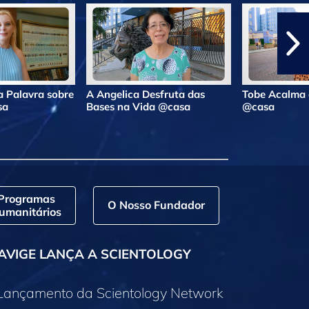
 Palavra sobre
A Angelica Desfruta das
Tobe Acalma 
sa
Bases na Vida @casa
@casa
Programas
O Nosso Fundador
umanitários
AVIGE LANÇA A SCIENTOLOGY
 Lançamento da Scientology Network