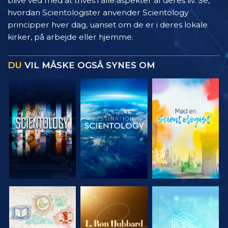
blive ved med at trives i alle aspekter af deres liv. Se,
hvordan Scientologister anvender Scientology
principper hver dag, uanset om de er i deres lokale
kirker, på arbejde eller hjemme.
DU
VIL MÅSKE OGSÅ SYNES OM
UDFORSK
UDFORSK
UDFORSK
SERIEN
SERIEN
SERIEN