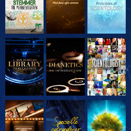
UDFORSK
UDFORSK
SE
SERIEN
SERIEN
UDFORSK
SE
UDFORSK
SERIEN
SERIEN