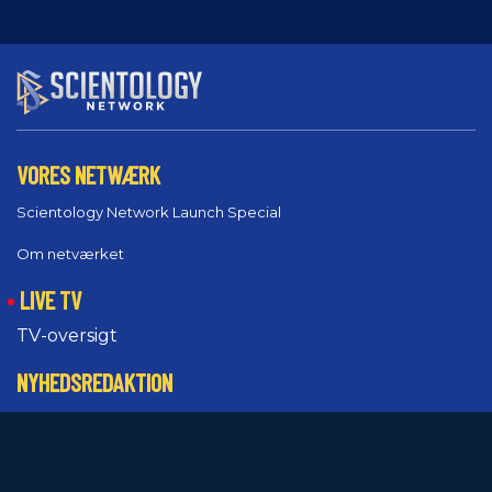
VORES NETWÆRK
Scientology Network Launch Special
Om netværket
LIVE TV
TV-oversigt
NYHEDSREDAKTION
Pressemeddelelser
Ikke logget ind?
Promoverende ressourcer
Du går glip af noget