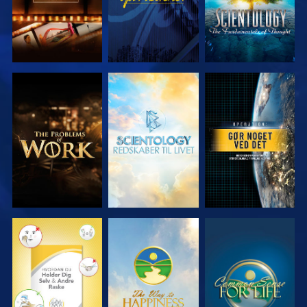
UDFORSK
UDFORSK
SE
SERIEN
SERIEN
SE
SE
SE