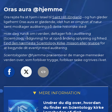
Oras aura @hjemme
Ora rejste fra sit hjem i Israel til
Saint Hill i England
– og hun gløder
ligefrem! Oras aura er glødende, idet hun er omgivet af natur
samt modtager auditering på dette historiske sted!
Hver dag, rundt om i verden, deltager folk i
auditering
(Scientology rådgivning) for at opnå åndelig oplysning og frihed.
Find den nærmeste Scientology Kirke, mission eller gruppe
for
at begynde dit eventyr med auditering.
Scientologister @hjemme
præsenterer de mange mennesker
verden over, som forbliver trygge, forbliver raske og trives i livet.
MERE INFORMATION
Undrer du dig over, hvordan
du finder en Scientology kirke