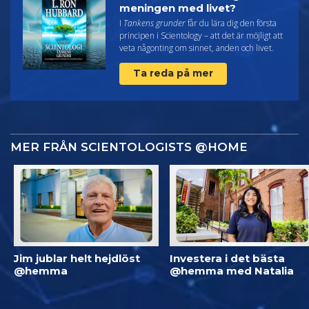
meningen med livet?
I
Tankens grunder
får du lära dig den första
principen i Scientology – att det är möjligt att
veta någonting om sinnet, anden och livet.
Ta reda på mer
MER FRÅN SCIENTOLOGISTS @HOME
Jim jublar helt hejdlöst
Investera i det bästa
@hemma
@hemma med Natalia