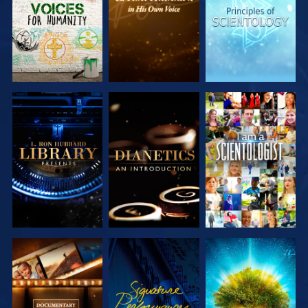
UTFORSKA
UTFORSKA
TITTA
SERIEN
SERIEN
UTFORSKA
TITTA
UTFORSKA
SERIEN
SERIEN