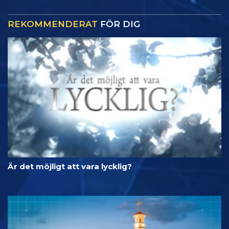
REKOMMENDERAT
FÖR DIG
Är det möjligt att vara lycklig?