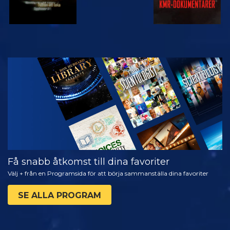
TITTA
UTFORSKA
SERIEN
Få snabb åtkomst till dina favoriter
Välj + från en Programsida för att börja sammanställa dina favoriter
SE ALLA PROGRAM