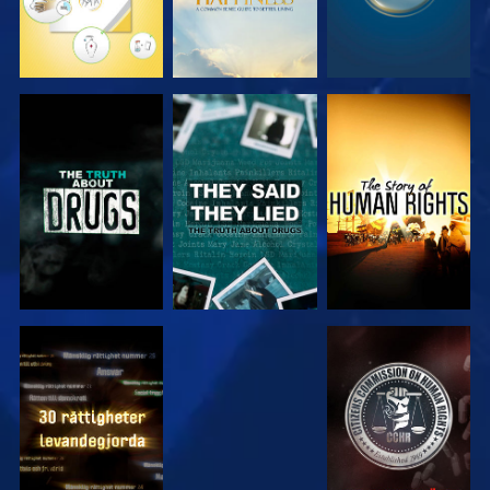
TITTA
TITTA
TITTA
TITTA
TITTA
TITTA