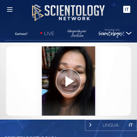
IT
LIVE
Curioso?
Play
Video
LINGUA:
IT