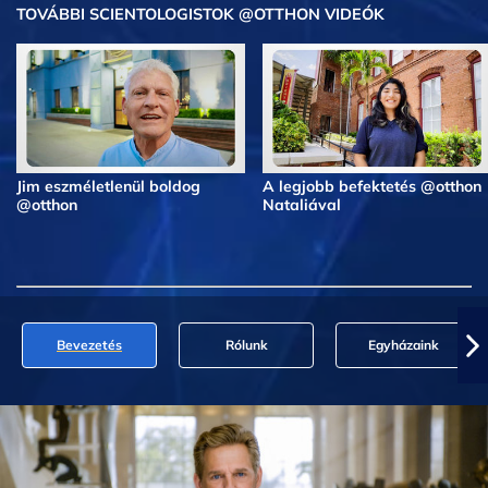
TOVÁBBI SCIENTOLOGISTOK @OTTHON VIDEÓK
Jim eszméletlenül boldog
A legjobb befektetés @otthon
@otthon
Nataliával
Bevezetés
Rólunk
Egyházaink