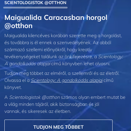
SCIENTOLOGISTOK @OTTHON
Maigualida Caracasban horgol
@otthon
Maigualida kilencéves korában szerette meg a horgolást,
és továbbra is él ennek a szenvedélyének. Az abból
származó szellemi előnyökről, hogy kreatív
tevékenységeket találunk az önkifejezésre, a
Scientology:
A gondolkodás alapjai
című könyvben lehet olvasni.
Tudjon meg többet az elméről, a szellemről és az életről.
Olvassa el a
Scientology: A gondolkodás alapjai
című
könyvet.
A
Scientologistok @otthon
számos olyan embert mutat be
a világ minden tájáról, akik biztonságban és jól
vannak, és sikeresek az életben.
TUDJON MEG TÖBBET