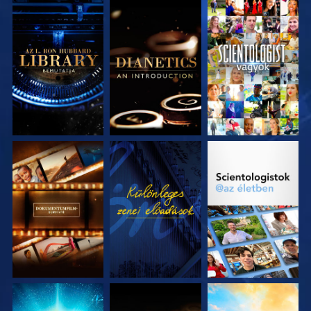
A SOROZAT
A SOROZAT
MŰSORNÉZÉS
RÉSZEI
RÉSZEI
A SOROZAT
MŰSORNÉZÉS
A SOROZAT
RÉSZEI
RÉSZEI