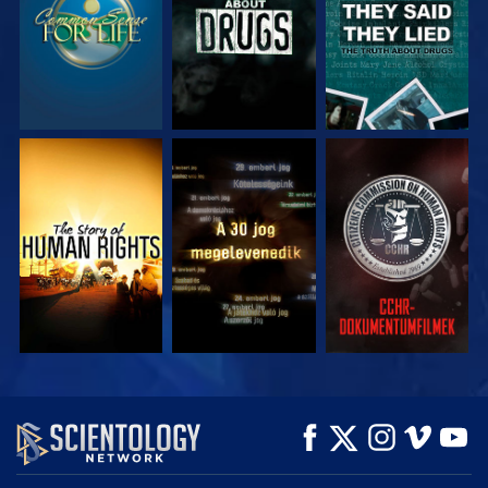
MŰSORNÉZÉS
MŰSORNÉZÉS
MŰSORNÉZÉS
MŰSORNÉZÉS
MŰSORNÉZÉS
A SOROZAT
RÉSZEI