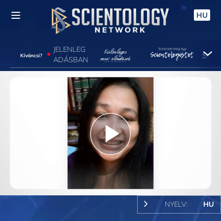
HU
JELENLEG
Kíváncsi?
ADÁSBAN
Play
Video
NYELV:
HU