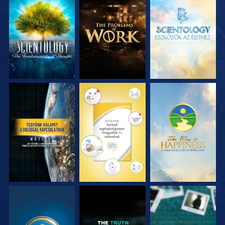
A SOROZAT
A SOROZAT
A SOROZAT
RÉSZEI
RÉSZEI
RÉSZEI
MŰSORNÉZÉS
MŰSORNÉZÉS
MŰSORNÉZÉS
MŰSORNÉZÉS
MŰSORNÉZÉS
MŰSORNÉZÉS