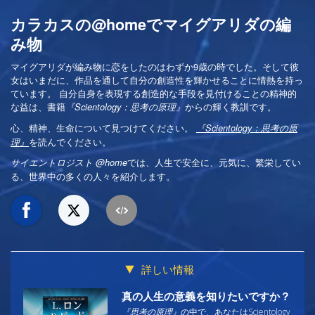
カラカスの@homeでマイグアリダの編
み物
マイグアリダが編み物に恋をしたのはわずか9歳の時でした。そして彼
女はいまだに、作品を通して自分の創造性を輝かせることに情熱を持っ
ています。 自分自身を表現する創造的な手段を見付けることの精神的
な益は、書籍
からの輝く教訓です。
『Scientology：思考の原理』
心、精神、生命について見つけてください。
『Scientology：思考の原
を読んでください。
理』
では、人生で安全に、元気に、繁栄してい
サイエントロジスト @home
る、世界中の多くの人々を紹介します。
詳しい情報
真の人生の意義を知りたいですか？
『思考の原理』
の中で、あなたはScientology