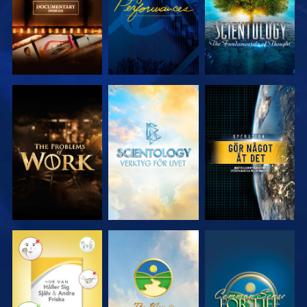
UTFORSKA
UTFORSKA
TITTA
SERIEN
SERIEN
TITTA
TITTA
TITTA