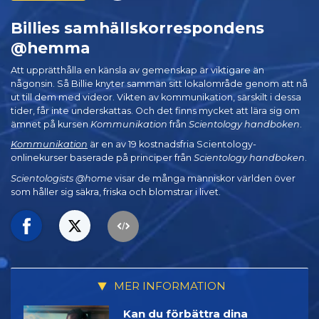
Billies samhälls­korrespondens
@hemma
Att upprätthålla en känsla av gemenskap är viktigare än
någonsin. Så Billie knyter samman sitt lokalområde genom att nå
ut till dem med videor. Vikten av kommunikation, särskilt i dessa
tider, får inte underskattas. Och det finns mycket att lära sig om
ämnet på kursen
Kommunikation
från
Scientology handboken
.
Kommunikation
är en av 19 kostnadsfria Scientology-
onlinekurser baserade på principer från
Scientology handboken
.
Scientologists @home
visar de många människor världen över
som håller sig säkra, friska och blomstrar i livet.
MER INFORMATION
Kan du förbättra dina