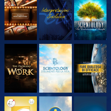
ESPLORA LE
GUARDA
ESPLORA LE
SERIE
SERIE
ESPLORA LE
ESPLORA LE
GUARDA
SERIE
SERIE
GUARDA
GUARDA
GUARDA