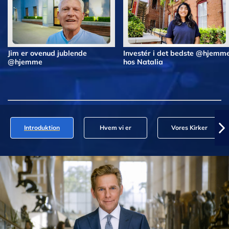
Jim er ovenud jublende
Investér i det bedste @hjemm
@hjemme
hos Natalia
Introduktion
Hvem vi er
Vores Kirker