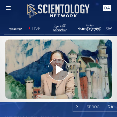
DA
LIVE
Nysgerrig?
Play
Video
SPROG:
DA