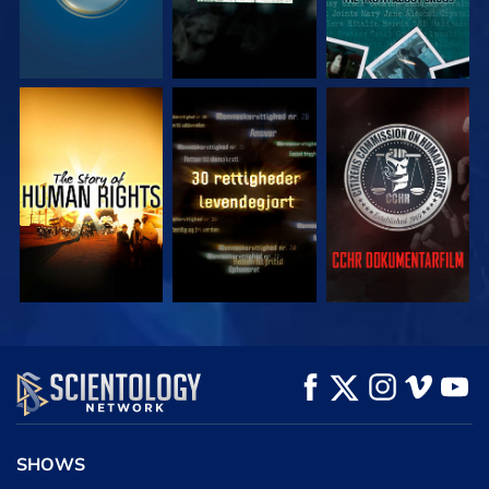
SE
SE
SE
SE
SE
UDFORSK SERIEN
SHOWS