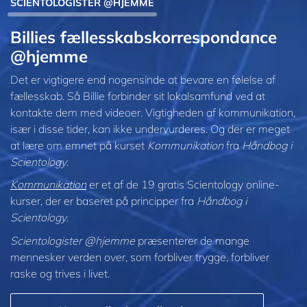
SCIENTOLOGISTER @HJEMME
Billies fællesskabs­korrespondance
@hjemme
Det er vigtigere end nogensinde at bevare en følelse af
fællesskab. Så Billie forbinder sit lokalsamfund ved at
kontakte dem med videoer. Vigtigheden af kommunikation,
især i disse tider, kan ikke undervurderes. Og der er meget
at lære om emnet på kurset
Kommunikation
fra
Håndbog i
Scientology
.
Kommunikation
er et af de 19 gratis Scientology online-
kurser, der er baseret på principper fra
Håndbog i
Scientology
.
Scientologister @hjemme
præsenterer de mange
mennesker verden over, som forbliver trygge, forbliver
raske og trives i livet.