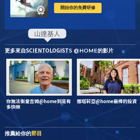
開始你的免費研修
SCIENTOLOGIST
更多來自
S @HOME的影片
你無法衡量吉姆@home到底有
娜塔莉亞@home最棒的投資
多快樂
節目
推薦給你的