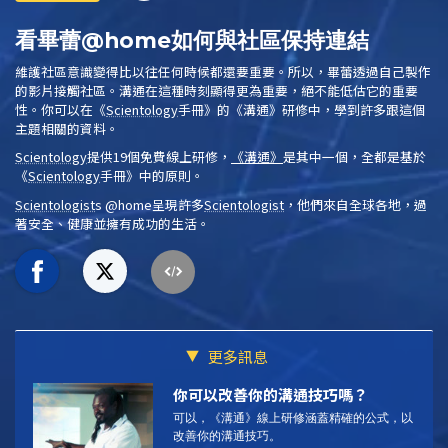
看畢蕾@home如何與社區保持連結
維護社區意識變得比以往任何時候都還要重要。所以，畢蕾透過自己製作
的影片接觸社區。溝通在這種時刻顯得更為重要，絕不能低估它的重要
性。你可以在
《
Scientology
手冊》
的
《溝通》
研修中，學到許多跟這個
主題相關的資料。
Scientology
提供19個免費線上研修，
《溝通》
是其中一個，全都是基於
《
Scientology
手冊》
中的原則。
Scientologist
s @home
呈現許多
Scientologist
，他們來自全球各地，過
著安全、健康並擁有成功的生活。
更多訊息
你可以改善你的溝通技巧嗎？
可以，《溝通》線上研修涵蓋精確的公式，以
改善你的溝通技巧。