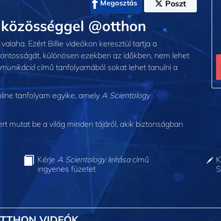
Megosztás
Poszt
 a közösséggel @otthon
alaha. Ezért Billie videókon keresztül tartja a
fontosságát, különösen ezekben az időkben, nem lehet
munikáció
című tanfolyamából sokat lehet tanulni a
line tanfolyam egyike, amely
A Scientology
 mutat be a világ minden tájáról, akik biztonságban
Kérje
A Scientology leírása
című
K
ingyenes füzetet
S
OTTHON VIDEÓK