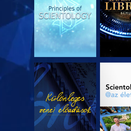
MŰSORNÉZÉS
A SOROZA