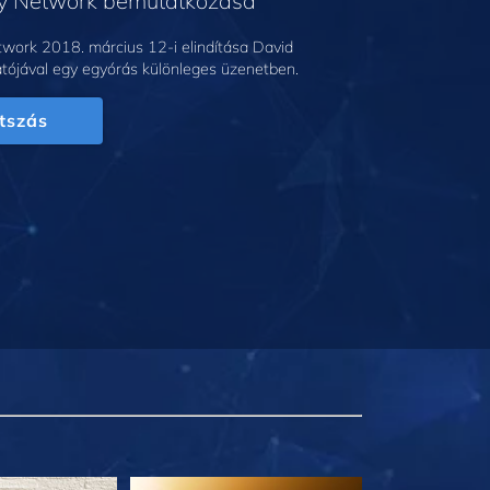
gy Network bemutatkozása
work 2018. március 12-i elindítása David
tójával egy egyórás különleges üzenetben.
tszás