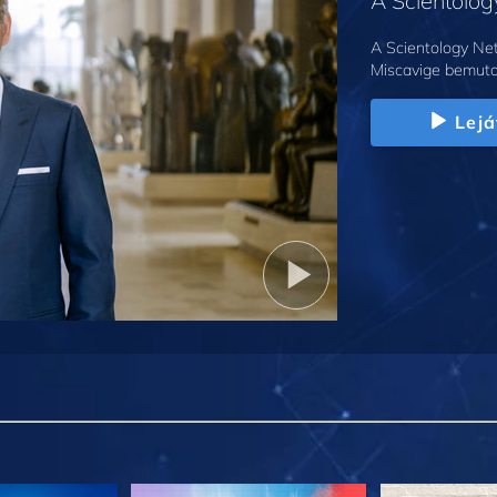
A Scientolo
A Scientology Net
Miscavige bemuta
Lejá