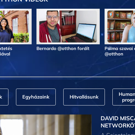
ktetés
Bernardo @otthon fordít
Pálma szavai 
iával
@otthon
Humani
k
Egyházaink
Hitvallásunk
prog
DAVID MISC
NETWORKÖ