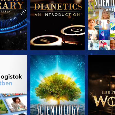
T RÉSZEI
MŰSORNÉZÉS
A SOROZA