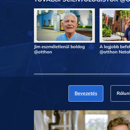
Jim eszméletlenül boldog
A legjobb befe
@otthon
@otthon Natal
Bevezetés
Rólun