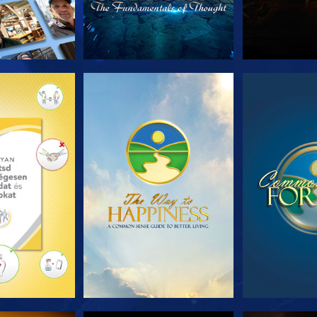
T RÉSZEI
MŰSORNÉZÉS
MŰSOR