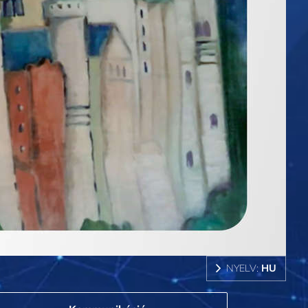
NYELV:
HU