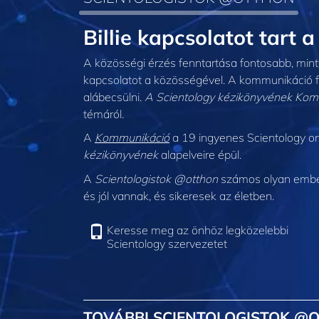
Billie kapcsolatot tart
A közösségi érzés fenntartása fontosabb, mint v
kapcsolatot a közösségével. A kommunikáció 
alábecsülni.
A Scientology kézikönyvének
Kom
témáról.
A
Kommunikáció
a 19 ingyenes Scientology on
kézikönyvének
alapelveire épül.
A
Scientologistok @otthon
számos olyan embert
és jól vannak, és sikeresek az életben.
Keresse meg az önhöz legközelebbi
Scientology szervezetet
TOVÁBBI SCIENTOLOGISTOK @