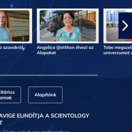
a szavakról
Angelica @otthon élvezi az
Tobe megszelí
Alapokat
univerzumot
tárius
Alapítónk
ramok
AVIGE ELINDÍTJA A SCIENTOLOGY
T