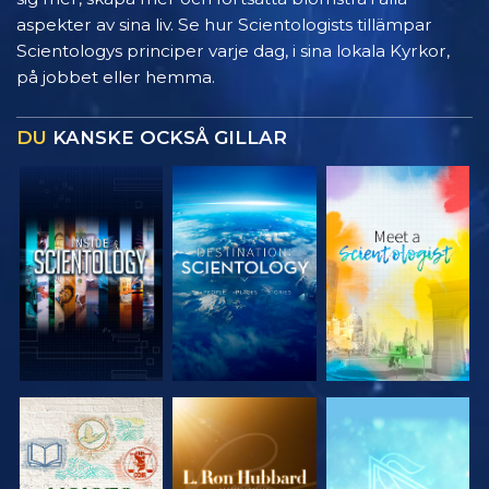
aspekter av sina liv. Se hur Scientologists tillämpar
Scientologys principer varje dag, i sina lokala Kyrkor,
på jobbet eller hemma.
DU
KANSKE OCKSÅ GILLAR
UTFORSKA
UTFORSKA
UTFORSKA
SERIEN
SERIEN
SERIEN