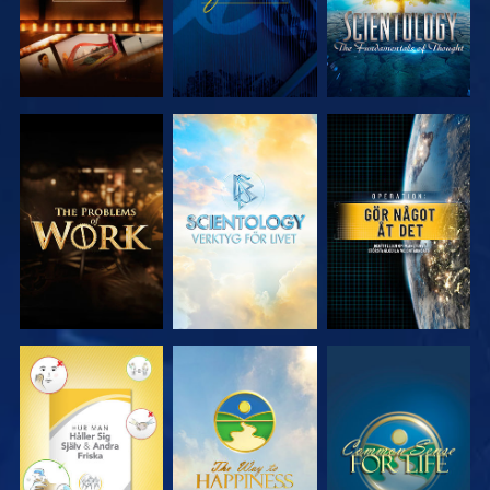
UTFORSKA
UTFORSKA
TITTA
SERIEN
SERIEN
TITTA
TITTA
TITTA