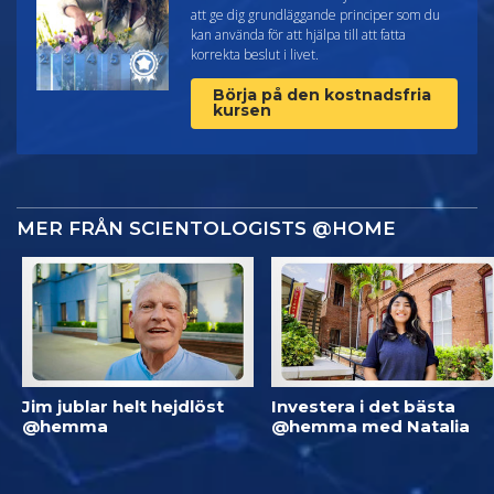
att ge dig grundläggande principer som du
kan använda för att hjälpa till att fatta
korrekta beslut i livet.
Börja på den kostnadsfria
kursen
MER FRÅN SCIENTOLOGISTS @HOME
Jim jublar helt hejdlöst
Investera i det bästa
@hemma
@hemma med Natalia