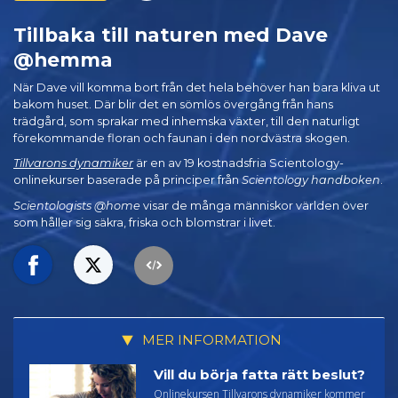
Tillbaka till naturen med Dave
@hemma
När Dave vill komma bort från det hela behöver han bara kliva ut
bakom huset. Där blir det en sömlös övergång från hans
trädgård, som sprakar med inhemska växter, till den naturligt
förekommande floran och faunan i den nordvästra skogen.
Tillvarons dynamiker
är en av 19 kostnadsfria Scientology-
onlinekurser baserade på principer från
Scientology handboken
.
Scientologists @home
visar de många människor världen över
som håller sig säkra, friska och blomstrar i livet.
MER INFORMATION
Vill du börja fatta rätt beslut?
Onlinekursen Tillvarons dynamiker kommer