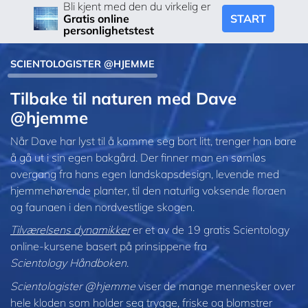
Bli kjent med den du virkelig er
START
Gratis online
personlighetstest
SCIENTOLOGISTER @HJEMME
Tilbake til naturen med Dave
@hjemme
Når Dave har lyst til å komme seg bort litt, trenger han bare
å gå ut i sin egen bakgård. Der finner man en sømløs
overgang fra hans egen landskapsdesign, levende med
hjemmehørende planter, til den naturlig voksende floraen
og faunaen i den nordvestlige skogen.
Tilværelsens dynamikker
er et av de 19 gratis Scientology
online-kursene basert på prinsippene fra
Scientology Håndboken
.
Scientologister @hjemme
viser de mange mennesker over
hele kloden som holder seg trygge, friske og blomstrer