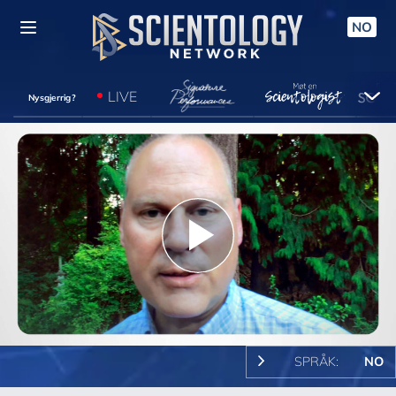
NO
LIVE
Nysgjerrig?
Play
Video
SPRÅK:
NO