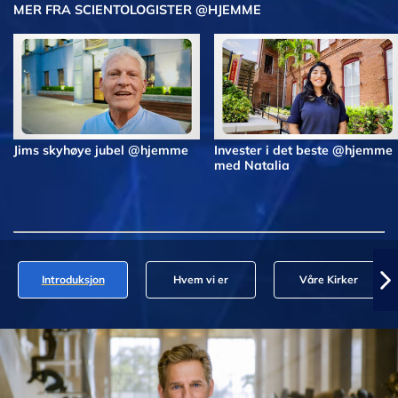
MER FRA SCIENTOLOGISTER @HJEMME
Jims skyhøye jubel @hjemme
Invester i det beste @hjemme
med Natalia
Introduksjon
Hvem vi er
Våre Kirker