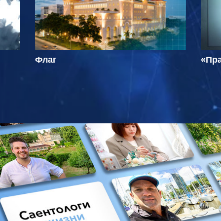
Флаг
«Пра