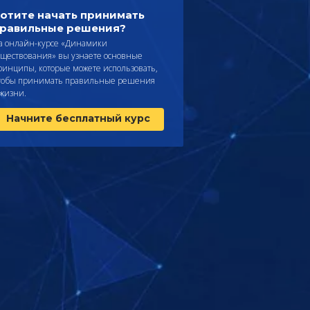
отите начать принимать
равильные решения?
а онлайн-курсе «Динамики
уществования» вы узнаете основные
ринципы, которые можете использовать,
тобы принимать правильные решения
 жизни.
Начните бесплатный курс