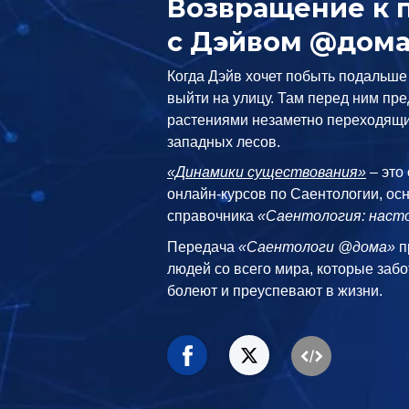
Возвращение к 
с Дэйвом @дом
Когда Дэйв хочет побыть подальше
выйти на улицу. Там перед ним пр
растениями незаметно переходящи
западных лесов.
«Динамики существования»
– это
онлайн-курсов по Саентологии, ос
справочника
«Саентология: насто
Передача
«Саентологи @дома»
п
людей со всего мира, которые забо
болеют и преуспевают в жизни.