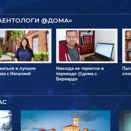
САЕНТОЛОГИ @ДОМА»
житься в лучшее
Никогда не теряется в
Пал
ма с Наталией
переводе @дома с
сло
Бернардо
АС