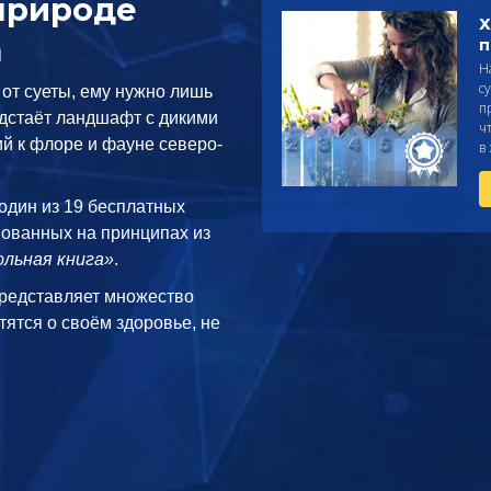
природе
Х
а
п
Н
с
 от суеты, ему нужно лишь
п
едстаёт ландшафт с дикими
ч
й к флоре и фауне северо-
в
 один из 19 бесплатных
нованных на принципах из
льная книга»
.
редставляет множество
тятся о своём здоровье, не