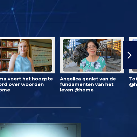
ma voert het hoogste
Angelica geniet van de
To
rd over woorden
fundamenten van het
@h
ome
leven @home