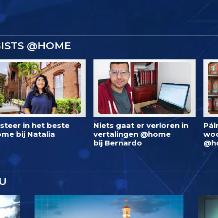
GISTS @HOME
steer in het beste
Niets gaat er verloren in
Pál
me bij Natalia
vertalingen @home
woo
bij Bernardo
@h
U