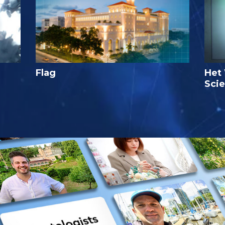
Flag
Het 
Sci