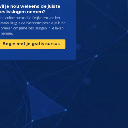
il je nou weleens de juiste
eslissingen nemen?
 de online cursus ‘De Drijfveren van het
staan’ krijg je de basisprincipes die je kunt
bruiken om juiste beslissingen in je leven
e nemen.
Begin met je gratis cursus