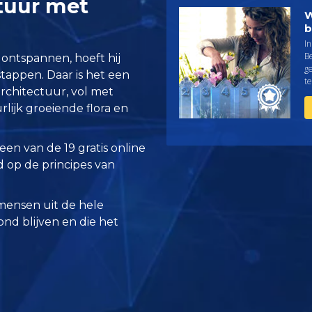
tuur met
W
b
In
Be
ontspannen, hoeft hij
ge
stappen. Daar is het een
t
rchitectuur, vol met
lijk groeiende flora en
 een van de 19 gratis online
 op de principes van
mensen uit de hele
zond blijven en die het