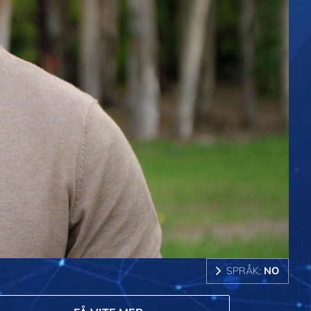
SPRÅK:
NO