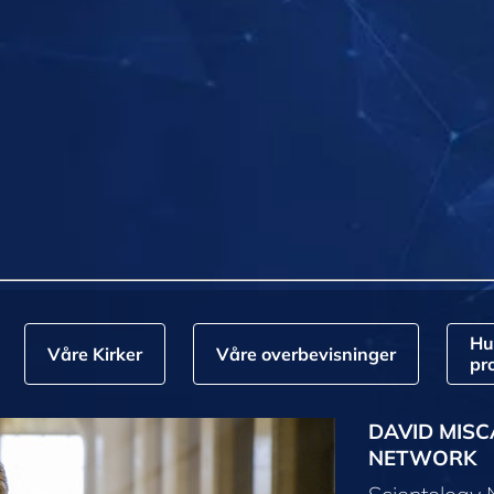
Hu
Våre Kirker
Våre overbevisninger
pr
DAVID MISC
NETWORK