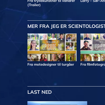
Fra tryllekunstner til vandrer
Larry – Sør-Af
(Trailer)
MER
FRA JEG ER SCIENTOLOGIS
Fra motedesigner til turgåer
Fra filmfotogra
LAST NED