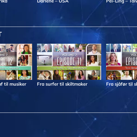
rika
Darlene – USA
Pei-Ling – Ta
T
f til musiker
Fra surfer til skiltmaker
Fra sjåfør til 