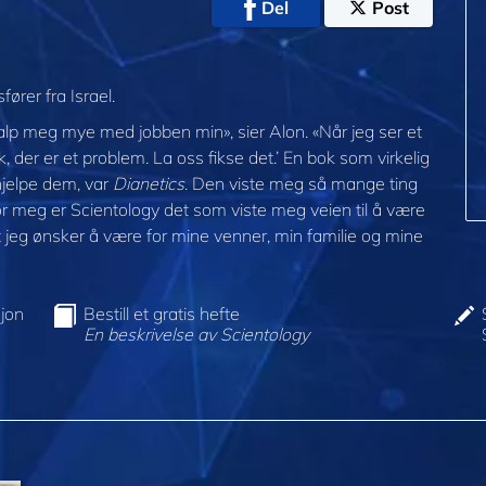
Del
Post
ører fra Israel.
alp meg mye med jobben min», sier Alon. «Når jeg ser et
k, der er et problem. La oss fikse det.’ En bok som virkelig
hjelpe dem, var
Dianetics
. Den viste meg så mange ting
 meg er Scientology det som viste meg veien til å være
jeg ønsker å være for mine venner, min familie og mine
jon
Bestill et gratis hefte
En beskrivelse av Scientology