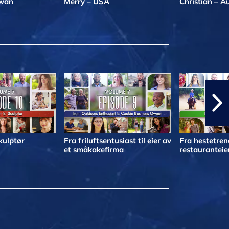
iwan
Merry – USA
Christian – Au
skulptør
Fra friluftsentusiast til eier av
Fra hestetrene
et småkakefirma
restauranteie