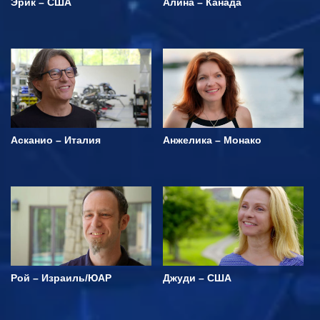
Эрик – США
Алина – Канада
Асканио – Италия
Анжелика – Монако
Рой – Израиль/ЮАР
Джуди – США