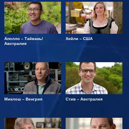
Аполло – Тайвань/
Хейли – США
Австралия
Миклош – Венгрия
Стив – Австралия