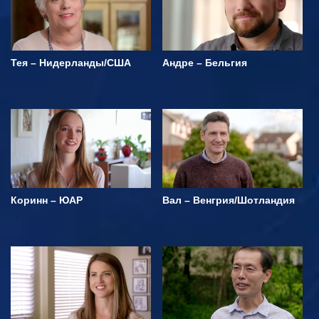
Тея – Нидерланды/США
Андре – Бельгия
Коринн – ЮАР
Вал – Венгрия/Шотландия