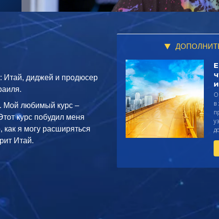
ДОПОЛНИТ
Е
ч
: Итай, диджей и продюсер
и
раиля.
О
в
. Мой любимый курс –
п
Этот курс побудил меня
у
, как я могу расширяться
д
рит Итай.