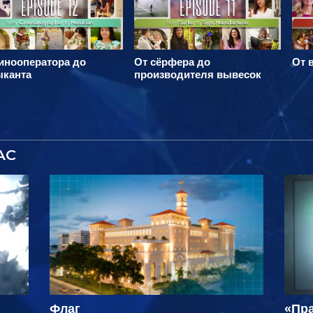
инооператора до
От сёрфера до
От 
ыканта
производителя вывесок
АС
Флаг
«Пра