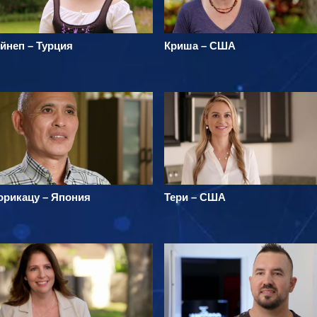
йнеп – Турция
Криша – США
орикацу – Япония
Тери – США