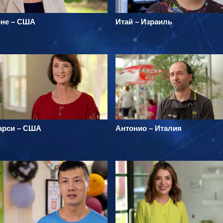
ене – США
Итай – Израиль
арси – США
Антонио – Италия