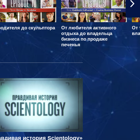
водителя до скульптора
От любителя активного
От 
отдыха до владельца
вла
бизнеса по продаже
печенья
вдивая история Scientology»