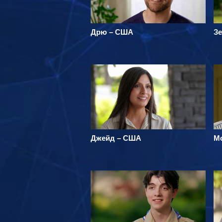
Дрю – США
Зе
Джейд – США
М