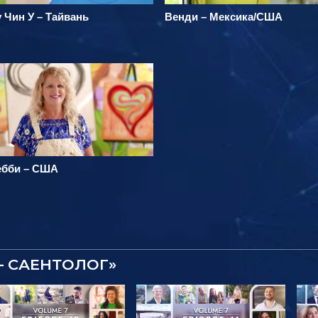
 Чин У – Тайвань
Венди – Мексика/США
ебби – США
– САЕНТОЛОГ»