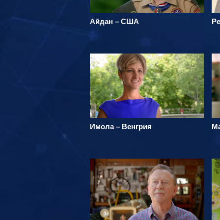
Айдан – США
Р
Имола – Венгрия
М