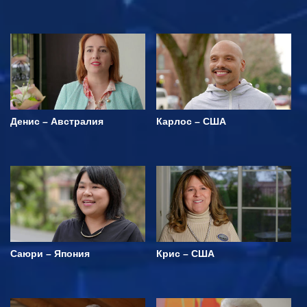
Денис – Австралия
Карлос – США
Саюри – Япония
Крис – США