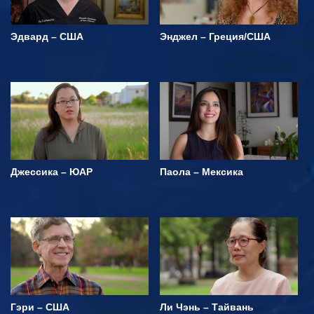
Эдвард – США
Энджел – Греция/США
Джессика – ЮАР
Паола – Мексика
Гэри – США
Ли Чэнь – Тайвань