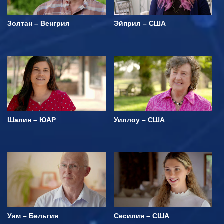
Золтан – Венгрия
Эйприл – США
Шалин – ЮАР
Уиллоу – США
Уим – Бельгия
Сесилия – США