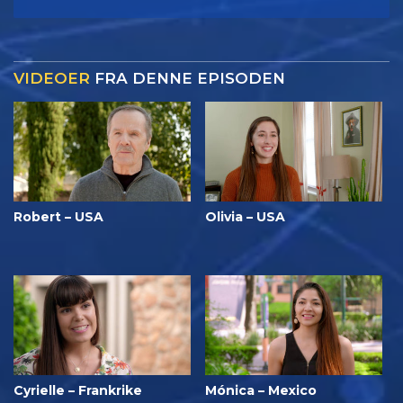
VIDEOER
FRA DENNE EPISODEN
Robert – USA
Olivia – USA
Cyrielle – Frankrike
Mónica – Mexico