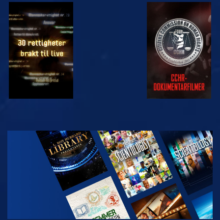
SE
SE
SE
SE
UTFORSK
SERIEN