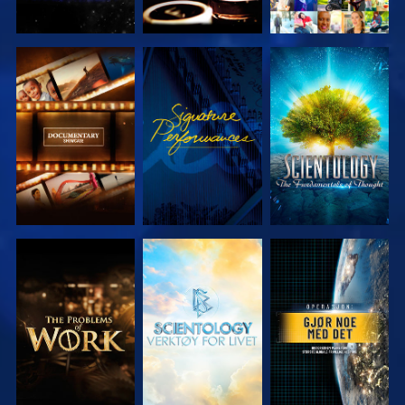
UTFORSK
SE
UTFORSK
SERIEN
SERIEN
UTFORSK
UTFORSK
SE
SERIEN
SERIEN