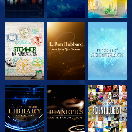
UTFORSK
UTFORSK
UTFORSK
SERIEN
SERIEN
SERIEN
UTFORSK
UTFORSK
SE
SERIEN
SERIEN