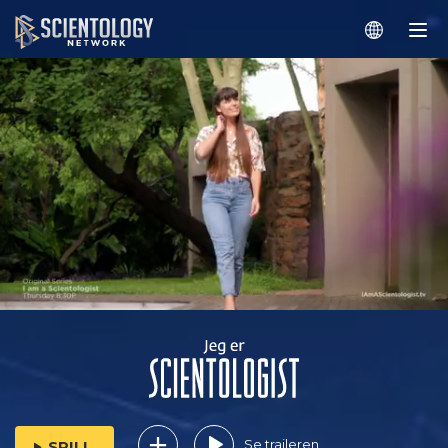
Se traileren
SPILL