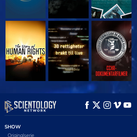
SE
SE
SE
SE
SE
UTFORSK SERIEN
SHOW
Originalserie