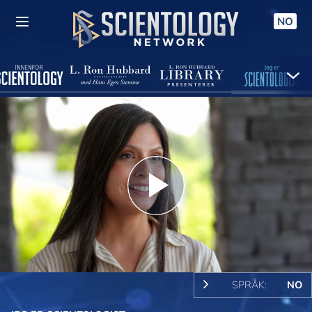
NO
Play
Video
SPRÅK:
NO