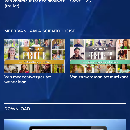
Van chauffeur tot beeldhouwer
Steve – VS
(trailer)
MEER
VAN I AM A SCIENTOLOGIST
Van modeontwerper tot
Van cameraman tot muzikant
wandelaar
DOWNLOAD