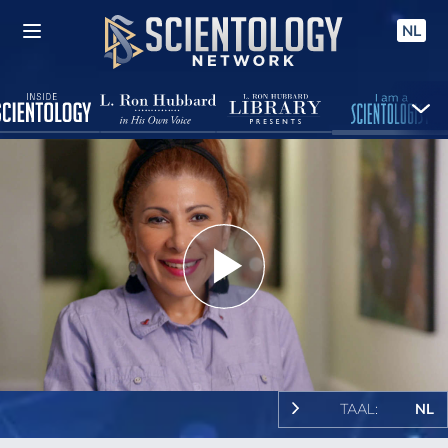
NL
Play
Video
TAAL:
NL