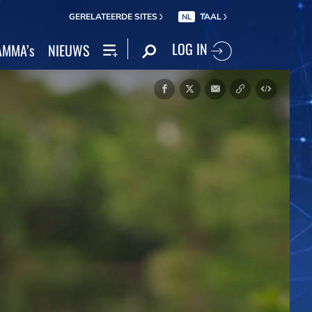
GERELATEERDE SITES
TAAL
NL
LOG IN
MMA’s
NIEUWS