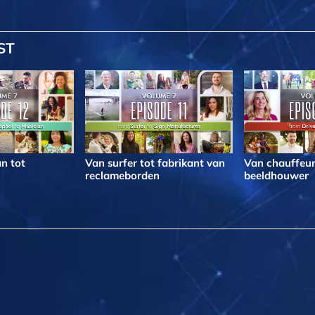
ST
n tot
Van surfer tot fabrikant van
Van chauffeur
reclameborden
beeldhouwer