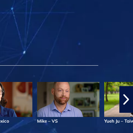
exico
Mike – VS
Yueh Ju – Ta