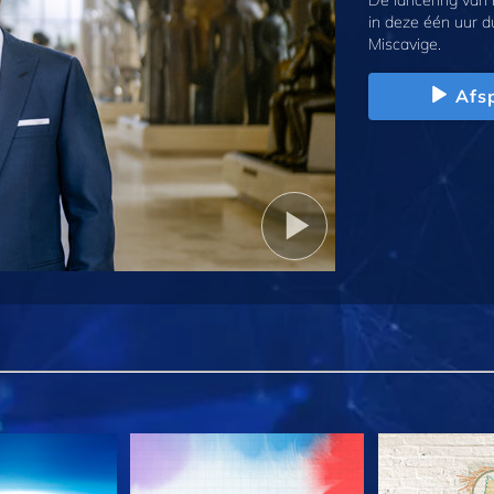
De lancering van
in deze één uur d
Miscavige.
Afs