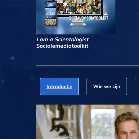
I am a Scientologist
Socialemediatoolkit
Introductie
Wie we zijn