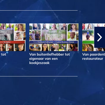
 tot
Van buitenliefhebber tot
Van paardentr
eigenaar van een
restaurateur
koekjeszaak