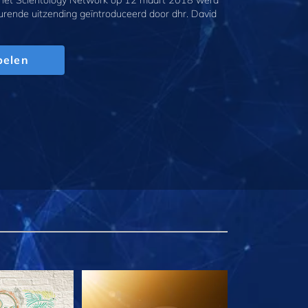
 het Scientology Network op 12 maart 2018 werd
urende uitzending geïntroduceerd door dhr. David
pelen