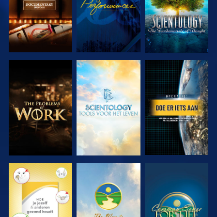
VERKEN DE
VERKEN DE
KIJK
SERIE
SERIE
KIJK
KIJK
KIJK