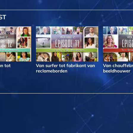
ST
n tot
Van surfer tot fabrikant van
Van chauffeur
reclameborden
beeldhouwer