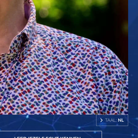
TAAL:
NL