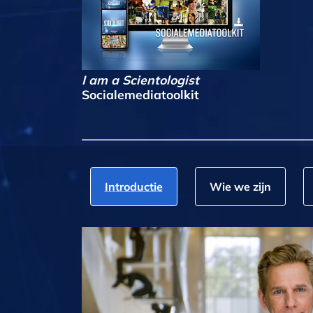
I am a Scientologist
Socialemediatoolkit
Introductie
Wie we zijn