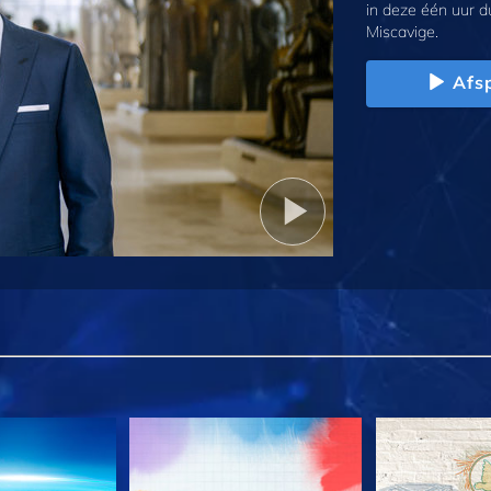
in deze één uur d
Miscavige.
Afs