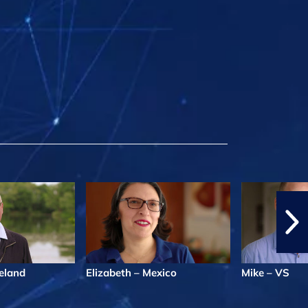
eland
Elizabeth – Mexico
Mike – VS