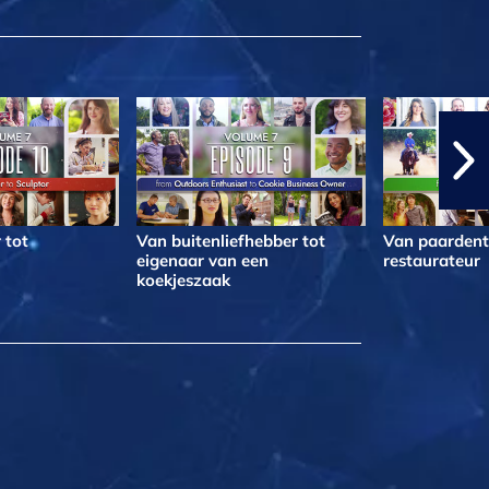
 tot
Van buitenliefhebber tot
Van paardentr
eigenaar van een
restaurateur
koekjeszaak