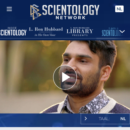
NL
Play
Video
TAAL:
NL