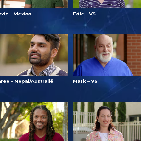
evin – Mexico
Edie – VS
ree – Nepal/Australië
Mark – VS