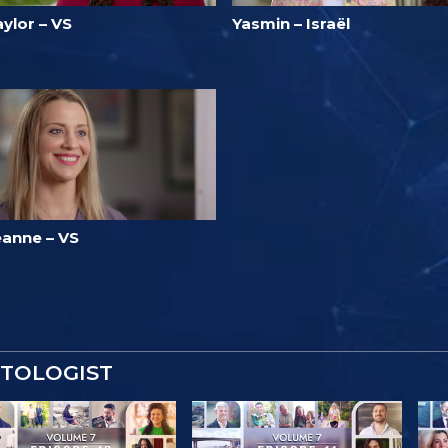
ylor – VS
Yasmin – Israël
eanne – VS
NTOLOGIST