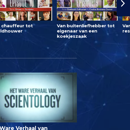
 chauffeur tot
Van buitenliefhebber tot
Van
ldhouwer
eigenaar van een
res
koekjeszaak
Ware Verhaal van