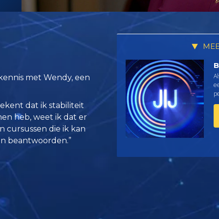
MEE
B
Al
k kennis met Wendy, een
e
pe
kent dat ik stabiliteit
men heb, weet ik dat er
ijn cursussen die ik kan
 kan beantwoorden.”