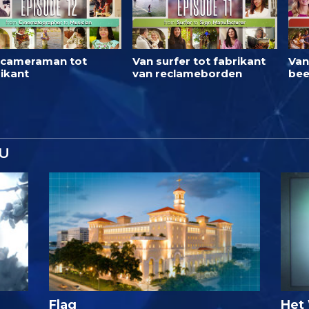
 cameraman tot
Van surfer tot fabrikant
Van
ikant
van reclameborden
bee
U
Flag
Het 