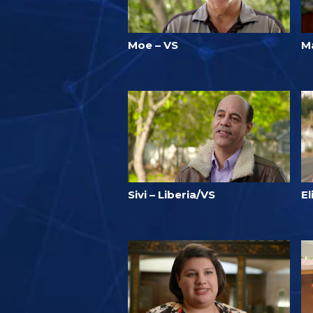
Moe – VS
Ma
Sivi – Liberia/VS
El