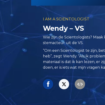
I AM A SCIENTOLOGIST
Wendy – VS
Wie zijn de Scientologists? Maa
stemacteur uit de VS.
“Om een Scientologist te zijn, bete
heb”, zegt Wendy. “Als ik proble
materiaal is dat ik kan lezen, er z
doen, er is iets wat mijn vragen