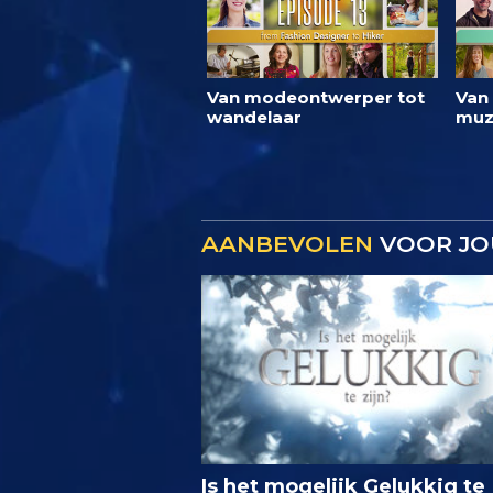
Van modeontwerper tot
Van
wandelaar
muz
AANBEVOLEN
VOOR JO
Is het mogelijk Gelukkig te