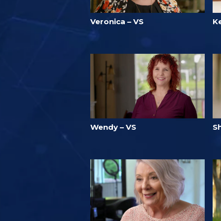
Veronica – VS
K
Wendy – VS
Sh