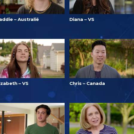
ddie – Australië
Diana – VS
izabeth – VS
Chris – Canada